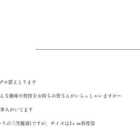
ルブル震えとります
んな趣味や特技をお持ちの皆さんがいらっしゃいますが〜
仕事人がいてます
いりの三笠饅頭)ですが、サイズは3ｃｍ程度😲