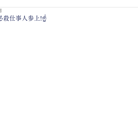
日
必殺仕事人参上!☝️