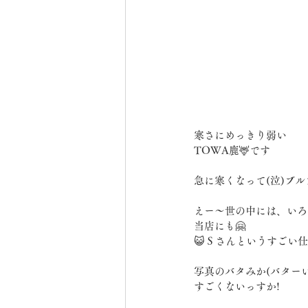
寒さにめっきり弱い
TOWA鹿🦌です
急に寒くなって(泣)ブ
えー〜世の中には、いろ
当店にも🤗
😺Ｓさんというすごい
写真のバタみか(バター
すごくないっすか!