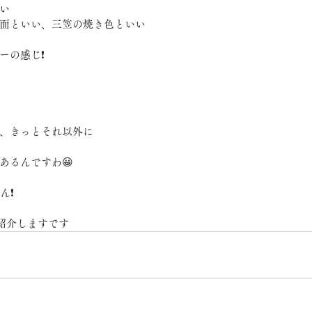
い
面といい、三笠の焼き色といい
ーの感じ❗
、きっとそれ以外に
あるんですわ😀
ん❗
ご紹介しますです