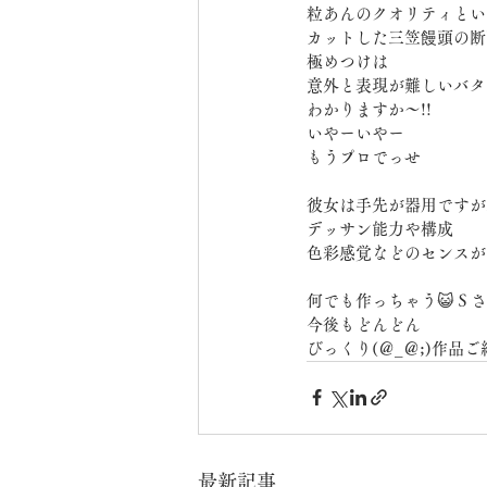
粒あんのクオリティとい
カットした三笠饅頭の断
極めつけは
意外と表現が難しいバタ
わかりますか〜!!
いやーいやー
もうプロでっせ
彼女は手先が器用ですが
デッサン能力や構成
色彩感覚などのセンスが
何でも作っちゃう😺Ｓさ
今後もどんどん
びっくり(＠_＠;)作品
最新記事