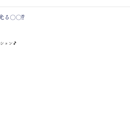
光る〇〇⁉
ション🎵