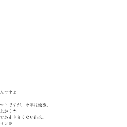
んですよ
マトですが、今年は優秀。
上がり🍅
足であまり良くない出来。
マン🫑