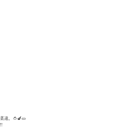
。🍅🍆🥒
!