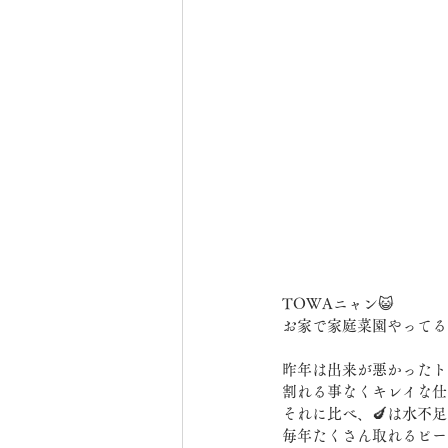
TOWAニャン😺
お家で家庭菜園やってる
昨年は出来が悪かったト
割れる事なくキレイな仕
それに比べ、🍆は水不
毎年たくさん取れるピー