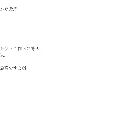
な🤔💭
を使って作った寒天、
豆、
最高ですよ😋