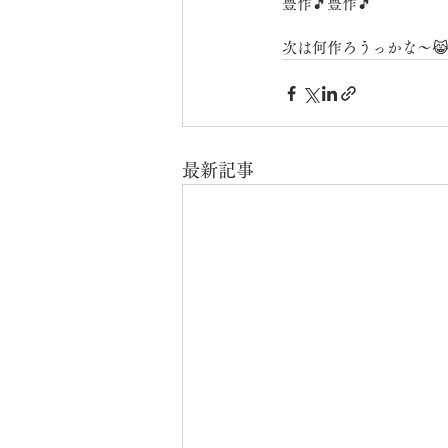
豊作🎵豊作🎵
次は何作ろうっかな〜
最新記事