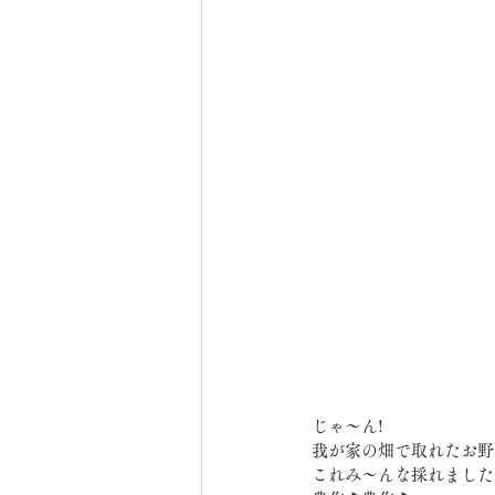
じゃ～ん!
我が家の畑で取れたお野菜達
これみ～んな採れました!