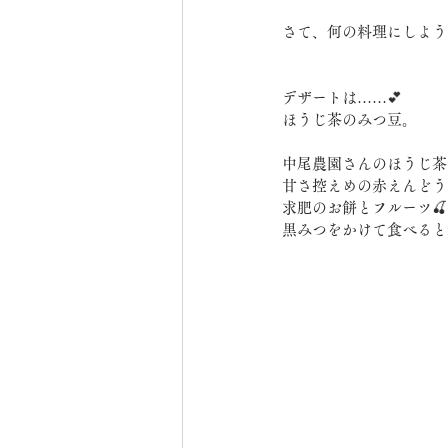
さて、何の料理にしようか
デザートは……💕
ほうじ茶のみつ豆。
中尾農園さんのほうじ茶
甘さ控えめの赤えんどう
求肥のお餅とフルーツ🍒
黒みつをかけて食べると