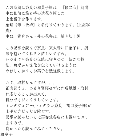
この時期に奈良の和菓子屋は　『修二会』期間
中に仏前に飾る椿の造花を模した
上生菓子を作ります。
菓銘〖修二会椿〗と名付けております。(上記写
真)
中は、黄身あん・外の花弁は、練り切り製
この記事を読んで奈良に東大寺に和菓子に、興
味を抱いてくれると嬉しいですね。
いつまでも奈良の伝統は守りつつ、新たな技
法、角度から文化を伝えていけるように
今はしっかりとお菓子を勉強致します。
さて、取材なんですが、、、
正直言うと、あまり緊張せずに作成風景・取材
に応じることが出来て、
自分でもびっくりしています。
インタヴュアー(マイタウン奈良　橋口優子様)が
上手な方だったお陰です。
記事を読みたい方は萬春堂各店にも置いており
ますので、
良かったら読んでみてください。
和菓子