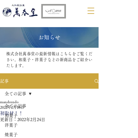
​お知らせ
株式会社萬春堂の最新情報はこちらをご覧くだ
さい。和菓子・洋菓子などの新商品をご紹介い
たします。
記事
全ての記事
manshundo
全ての記事
2022年2月18日
初取材！！
和菓子
更新日：
2022年2月24日
洋菓子
焼菓子