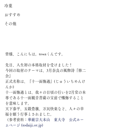
冷菓
おすすめ
その他
皆様、こんにちは。towaくんです。
先日、人生初の本格取材を受けました！
今回の取材のテーマは、3月奈良の風物詩『修二
会』
正式名称は、『十一面悔過』(じゅういちめんけ
んか)
十一面悔過とは、我々の日頃の行いを2月堂の本
尊である十一面観音菩薩の宝前で懺悔すること
を意味します。
天下泰平、五穀豊穣、万民快楽など、人々の幸
福を願う行事とされました。
（参考資料：
華厳宗大本山　東大寺　公式ホー
ムページ (todaiji.or.jp)