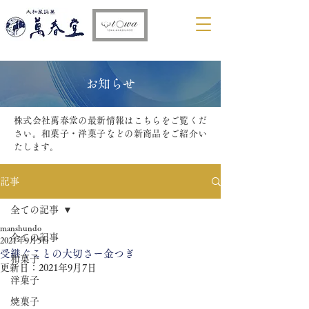
​お知らせ
株式会社萬春堂の最新情報はこちらをご覧くだ
さい。和菓子・洋菓子などの新商品をご紹介い
たします。
記事
全ての記事
manshundo
全ての記事
2021年9月5日
受継ぐことの大切さー金つぎ
和菓子
更新日：
2021年9月7日
洋菓子
焼菓子