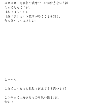
ボロボロ、可哀相で残念でしたが仕方ないと諦
らめてたんですが、
日本には古くから
「金つぎ」という技術があることを知り、
金つぎやってみました!
じゃ～ん!
これで亡くなった祖母も喜んでると思います!
こうやって大好きなものを思い出と共に
大切に