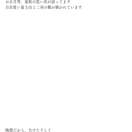
お正月等、家族の思い出が詰ってます
目出度い富士山と二羽の鶴が描かれています
陶器だから、欠けたりして