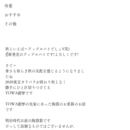
冷菓
おすすめ
その他
秋といえば〜アップルパイでしょ!(笑)
☝新発売のアップルパイです!よろしくです!
さて〜
暑さも和らぎ秋の気配を感じるようになりまし
たね
2020東京オリパラが終わり何となく
勝手にひと区切りつけてる
TOWA鹿🦌です
TOWA鹿🦌の実家にあった陶器のお重箱のお話
です
明治時代以前の陶器製です
けっして高価なものではございませんが、