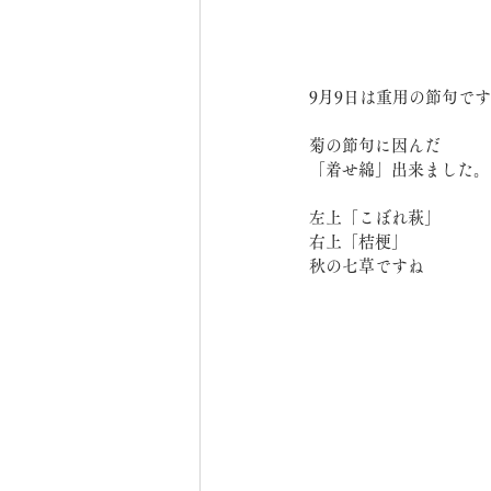
9月9日は重用の節句で
菊の節句に因んだ
「着せ綿」出来ました。
左上「こぼれ萩」
右上「桔梗」
秋の七草ですね