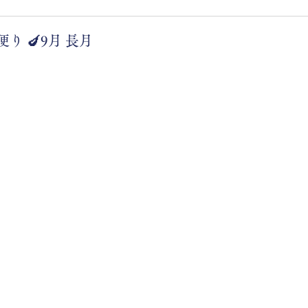
り 🍆9月 長月