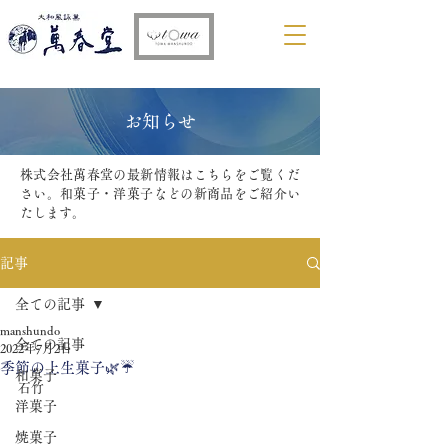
​お知らせ
株式会社萬春堂の最新情報はこちらをご覧くだ
さい。和菓子・洋菓子などの新商品をご紹介い
たします。
記事
全ての記事
manshundo
全ての記事
2022年7月2日
季節の上生菓子🌿☔️
和菓子
石竹
洋菓子
焼菓子