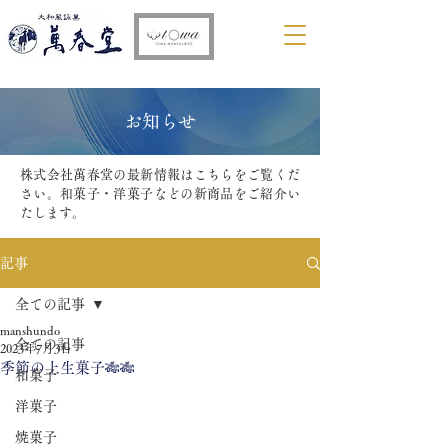
​お知らせ
株式会社萬春堂の最新情報はこちらをご覧くだ
さい。和菓子・洋菓子などの新商品をご紹介い
たします。
記事
全ての記事
manshundo
全ての記事
2023年7月3日
季節の上生菓子🎋🎋
和菓子
洋菓子
焼菓子