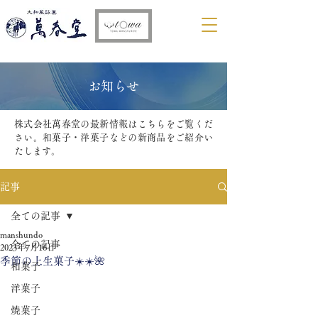
​お知らせ
株式会社萬春堂の最新情報はこちらをご覧くだ
さい。和菓子・洋菓子などの新商品をご紹介い
たします。
記事
全ての記事
manshundo
全ての記事
2023年7月16日
季節の上生菓子☀️☀️🌺
和菓子
洋菓子
焼菓子