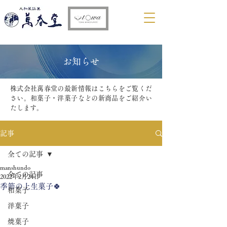
​お知らせ
株式会社萬春堂の最新情報はこちらをご覧くだ
さい。和菓子・洋菓子などの新商品をご紹介い
たします。
記事
全ての記事
manshundo
全ての記事
2022年2月24日
季節の上生菓子🍀
和菓子
洋菓子
焼菓子