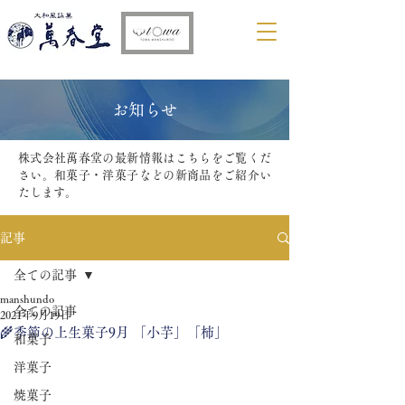
​お知らせ
株式会社萬春堂の最新情報はこちらをご覧くだ
さい。和菓子・洋菓子などの新商品をご紹介い
たします。
記事
全ての記事
manshundo
全ての記事
2021年9月19日
🌾季節の上生菓子9月 「小芋」「柿」
和菓子
洋菓子
焼菓子