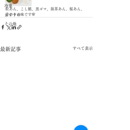
冷菓
粒あん、こし餡、黒ゴマ、抹茶あん、桜あん、
青のりの味です🌸
おすすめ
その他
すべて表示
最新記事