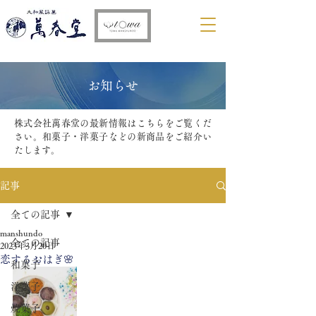
​お知らせ
株式会社萬春堂の最新情報はこちらをご覧くだ
さい。和菓子・洋菓子などの新商品をご紹介い
たします。
記事
全ての記事
manshundo
全ての記事
2023年3月20日
恋するおはぎ🌸
和菓子
洋菓子
焼菓子