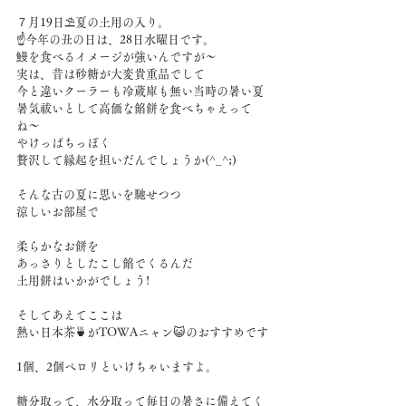
７月19日⛱️夏の土用の入り。
☝️今年の丑の日は、28日水曜日です。
鰻を食べるイメージが強いんですが〜
実は、昔は砂糖が大変貴重品でして
今と違いクーラーも冷蔵庫も無い当時の暑い夏
暑気祓いとして高価な餡餅を食べちゃえって
ね〜
やけっぱちっぽく
贅沢して縁起を担いだんでしょうか(^_^;)
そんな古の夏に思いを馳せつつ
涼しいお部屋で
柔らかなお餅を
あっさりとしたこし餡でくるんだ
土用餅はいかがでしょう!
そしてあえてここは
熱い日本茶🍵がTOWAニャン😺のおすすめです
1個、2個ペロリといけちゃいますよ。
糖分取って、水分取って毎日の暑さに備えてく