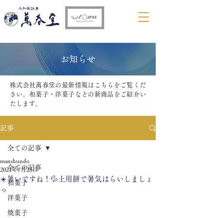
​お知らせ
株式会社萬春堂の最新情報はこちらをご覧くだ
さい。和菓子・洋菓子などの新商品をご紹介い
たします。
記事
全ての記事
manshundo
全ての記事
2021年7月23日
☀️暑いですね！💦土用餅で暑気はらいしましょ
和菓子
っ
洋菓子
焼菓子