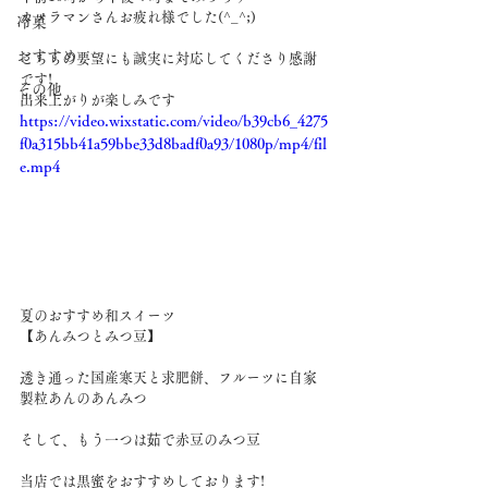
カメラマンさんお疲れ様でした(^_^;)
冷菓
おすすめ
こちらの要望にも誠実に対応してくださり感謝
です!
その他
出来上がりが楽しみです
https://video.wixstatic.com/video/b39cb6_4275
f0a315bb41a59bbe33d8badf0a93/1080p/mp4/fil
e.mp4
夏のおすすめ和スイーツ
【あんみつとみつ豆】
透き通った国産寒天と求肥餅、フルーツに自家
製粒あんのあんみつ
そして、もう一つは茹で赤豆のみつ豆
当店では黒蜜をおすすめしております!