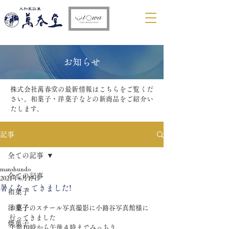
​お知らせ
株式会社萬春堂の最新情報はこちらをご覧くだ
さい。和菓子・洋菓子などの新商品をご紹介い
たします。
記事
全ての記事
manshundo
全ての記事
2021年6月17日
暑くなってきました!
和菓子
洋菓子
お菓子のスチール写真撮影に小路谷写真館様に
行ってきました
焼菓子
午前10時から午後４時までみっちり