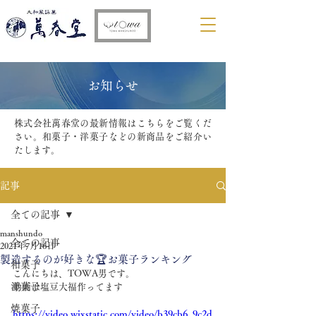
​お知らせ
株式会社萬春堂の最新情報はこちらをご覧くだ
さい。和菓子・洋菓子などの新商品をご紹介い
たします。
記事
全ての記事
manshundo
全ての記事
2021年7月16日
製造するのが好きな🏆お菓子ランキング
和菓子
こんにちは、TOWA男です。
洋菓子
動画は塩豆大福作ってます
焼菓子
https://video.wixstatic.com/video/b39cb6_9c2d