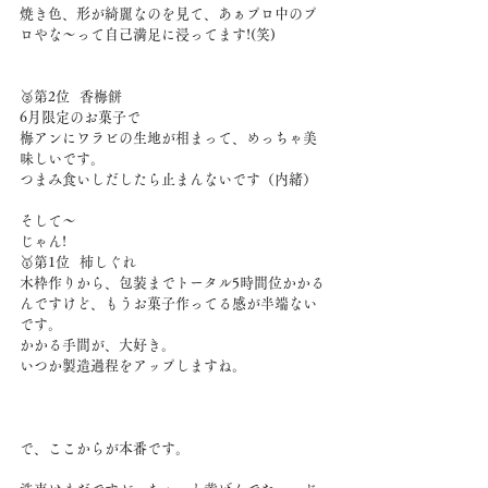
焼き色、形が綺麗なのを見て、あぁプロ中のプ
ロやな〜って自己満足に浸ってます!(笑)
🥈第2位   香梅餅
6月限定のお菓子で
梅アンにワラビの生地が相まって、めっちゃ美
味しいです。
つまみ食いしだしたら止まんないです（内緒）
そして〜
じゃん!
🥇第1位   柿しぐれ
木枠作りから、包装までトータル5時間位かかる
んですけど、もうお菓子作ってる感が半端ない
です。
かかる手間が、大好き。
いつか製造過程をアップしますね。
で、ここからが本番です。