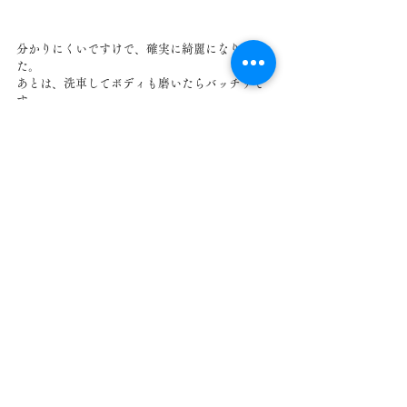
分かりにくいですけで、確実に綺麗になりまし
た。
あとは、洗車してボディも磨いたらバッチリで
す。　
今度、ちょっとしたパーツも替えるんで、それ
もアップしますね。
乞うご期待
すべて表示
最新記事