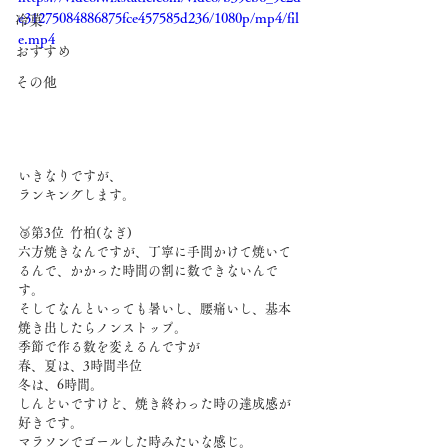
e31275084886875fce457585d236/1080p/mp4/fil
冷菓
e.mp4
おすすめ
その他
いきなりですが、
ランキングします。
🥉第3位  竹柏(なぎ)
六方焼きなんですが、丁寧に手間かけて焼いて
るんで、かかった時間の割に数できないんで
す。
そしてなんといっても暑いし、腰痛いし、基本
焼き出したらノンストップ。
季節で作る数を変えるんですが
春、夏は、3時間半位
冬は、6時間。
しんどいですけど、焼き終わった時の達成感が
好きです。
マラソンでゴールした時みたいな感じ。