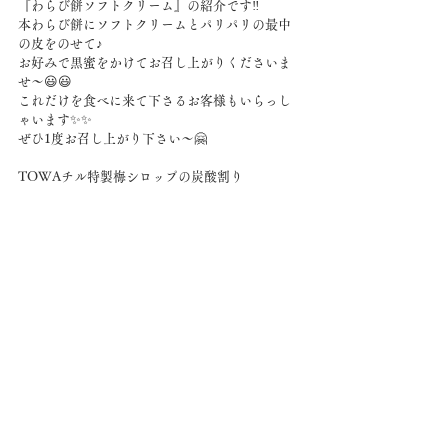
『わらび餅ソフトクリーム』の紹介です‼️
本わらび餅にソフトクリームとパリパリの最中
の皮をのせて♪
お好みで黒蜜をかけてお召し上がりくださいま
せ〜😃😃
これだけを食べに来て下さるお客様もいらっし
ゃいます✨✨
ぜひ1度お召し上がり下さい〜🤗
TOWAチル特製梅シロップの炭酸割り