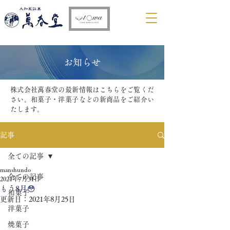
​お知らせ
株式会社萬春堂の最新情報はこちらをご覧くだ
さい。和菓子・洋菓子などの新商品をご紹介い
たします。
記事
全ての記事
manshundo
全ての記事
2021年7月31日
もう8月😳
和菓子
更新日：
2021年8月25日
洋菓子
焼菓子