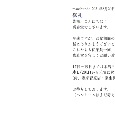
manshundo
2021年8月20日
御礼
皆様、こんにちは！
萬春堂でございます。
早速ですが、お盆期間の
誠にありがとうございま
これからも従業員一同、
萬春堂を宜しくお願い致
17日～19日までは本店
本日(20日)
から元気に営
(尚、阪奈菅原店・東生
お待ちしております。
（ペンネームはまだ考え中