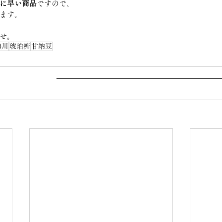
に早い商品
ですので、
ます。
せ。
)川
琥珀糖
甘納豆