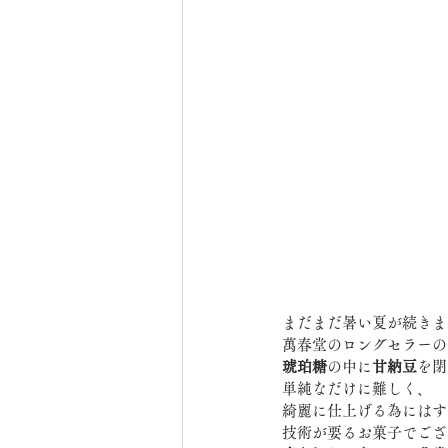
まだまだ暑い夏が続きま
萬春堂のロングセラーの
琥珀糖
の中に
甘納豆
を閉
単純なだけに難しく、
綺麗に仕上げる為にはす
技術が要るお菓子でござ