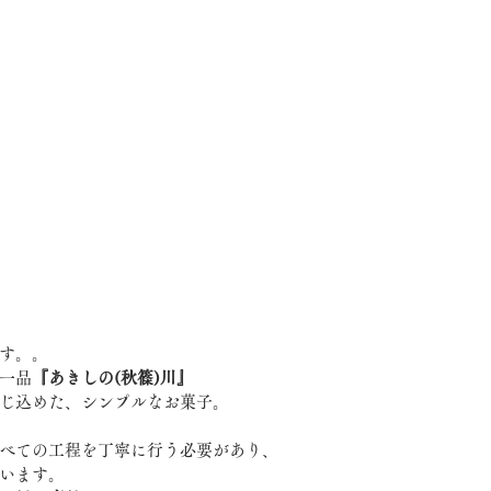
す。。
一品
『あきしの(秋篠)川』
じ込めた、シンプルなお菓子。
べての工程を丁寧に行う必要があり、
います。