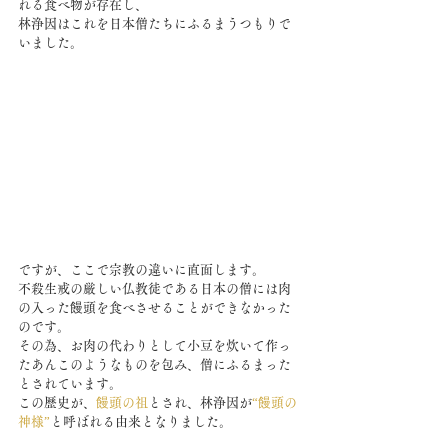
れる食べ物が存在し、
林浄因はこれを日本僧たちにふるまうつもりで
いました。
ですが、ここで宗教の違いに直面します。
不殺生戒の厳しい仏教徒である日本の僧には肉
の入った饅頭を食べさせることができなかった
のです。
その為、お肉の代わりとして小豆を炊いて作っ
たあんこのようなものを包み、僧にふるまった
とされています。　
この歴史が、
饅頭の祖
とされ、林浄因が
“饅頭の
神様”
と呼ばれる由来となりました。