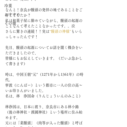
冷菓
なんと！奈良が饅頭の発祥の地であることをご
おすすめ
存じでしたか？
私は和菓子屋に勤めていながら、饅頭の起源の
その他
ことなんて考えたことなかったです。。泣
さらに驚きの連続！！実は
“饅頭の神様”
もいら
っしゃったんです！
先日、饅頭の起源についてお話を聞く機会をい
ただきましたので、
皆様にもお伝えしていきます。（だいぶ急かし
て書きます）
時は、中国王朝“元”（1271年から1361年）の時
代。
寧波（にんぽー）という都市に一人の位の高～
いお坊さんがいました。
名は、林　浄因命（りんじょういんのみこと）
林浄因は、日本に渡り、奈良市にある林小路
（後の林神社・漢國神社）という場所に住み始
めます。
元には「菜饅頭」（肉等が入った饅頭）と呼ば