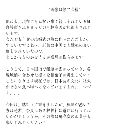
　　　　　　　　　　（画像は修二会椿）
他にも、現在でもお祝い事で親しまれている紅
白饅頭をふるまったのも林浄因が起源とされて
います。
なんでも自身の結婚式の際に作ったんだとか。
すごいですよね～、紅色は中国でも縁起の良い
色とされていたので、
そこからなのかな？とか妄想が膨らみます。
こうして、日本国内で饅頭が広がっていき、各
地域柄に合わせた様々な和菓子が誕生していく
ことになります現在では、日本食の文化には欠
かせない食べ物へとなっていますよね。　つづ
く、、、
今回は、端折って書きましたが、興味が湧いた
方は是非、奈良にある林神社に遊びに行っては
いかがでしょうか。その際は萬春堂のお菓子も
覗いてみてください！