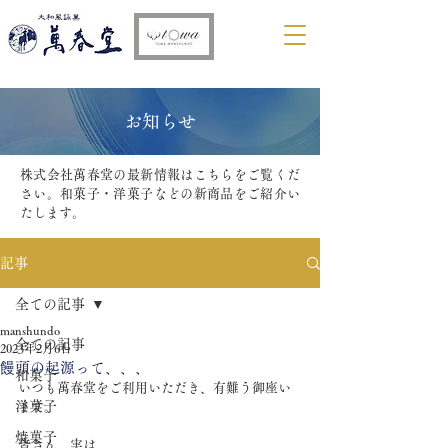
​お知らせ
株式会社萬春堂の最新情報はこちらをご覧くだ
さい。和菓子・洋菓子などの新商品をご紹介い
たします。
記事
全ての記事
manshundo
全ての記事
2023年2月6日
饅頭の起源って、、、
和菓子
いつも萬春堂をご利用いただき、有難う御座い
洋菓子
ます。
焼菓子
皆さん、実は、、、